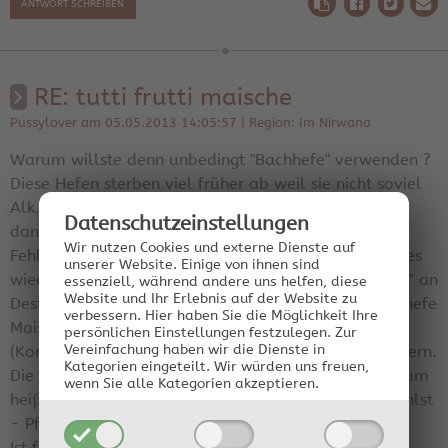
ANTWORT SCHREIBEN
RE: tutti frutti maische
Pussylover am 05.05.2013 14:05:57 | Region: Im Nirwana
Warum willste denn unbedingt "Bachhefe" verwenden ?
Diese Hefen sterben viel früher ab weil sie nicht soviel
Alk. "vertragen" wie Reinzuchthefen. Am Ende haste
Datenschutz­einstellungen
dann eine Maische (vermutlich auch noch mit
Wir nutzen Cookies und externe Dienste auf
Fehlgärungen) mit viel weniger Ausgangsalkohol. Dies
unserer Website. Einige von ihnen sind
wiederum hat großen Einfluß auf die sog. "Ausbeute" an
essenziell, während andere uns helfen, diese
Website und Ihr Erlebnis auf der Website zu
Destillat. Oder Du gehst hin und pimpst Deine "Backhefe
verbessern.
Hier haben Sie die Möglichkeit Ihre
Maische" mit gekauftem geschmacksneutralen Sprit
persönlichen Einstellungen festzulegen.
Zur
Vereinfachung haben wir die Dienste in
(Korn oder Wodka) auf, um die Ausbeute zu verbessern.
Kategorien eingeteilt. Wir würden uns freuen,
Die Betonung liegt hierbei auf "gekauft", was wiederum
wenn Sie alle Kategorien akzeptieren.
heißt das Du für Deine Maische ALKOHOSTEUERN zahlst
- Pfui Teufel :-)).
Ist für mich als Moonshiner schon aus Prinzip keine