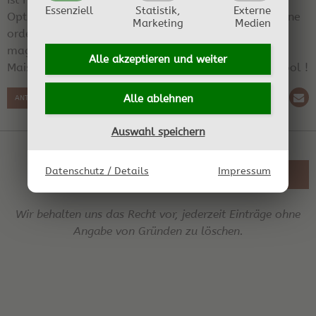
Essenziell
Statistik,
Externe
Option. Da leg ich doch lieber`n paar Cent mehr für ne
Marketing
Medien
ordentliche "Reinzuchthefe" an. Aber jeder so wie er
mag. Wünsch Dir viel Erfolg mit Deiner Tutti Frutti
Alle akzeptieren und
weiter
Maische. Anschließender Geschmacksbericht wäre cool !
Alle ablehnen
ANTWORT SCHREIBEN
Auswahl speichern
Datenschutz / Details
Impressum
ZURÜCK ZUR ÜBERSICHT
Wir behalten uns das Recht vor, jederzeit Einträge ohne
Angabe von Gründen zu löschen.