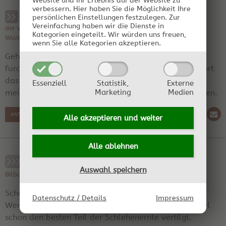
Website und Ihr Erlebnis auf der Website zu
verbessern.
Hier haben Sie die Möglichkeit Ihre
RE: Meine Destille
persönlichen Einstellungen festzulegen.
Zur
Vereinfachung haben wir die Dienste in
der verrückte Hutmacher am 26.11.2014 21:28:52 | Region:
Kategorien eingeteilt. Wir würden uns freuen,
Wunderland
wenn Sie alle Kategorien akzeptieren.
Geht auch schon vorher. Dann schmecken sie zwar
furchtbar pelzig auf der Zunge aber den Schnaps stört
das kaum. Wenn hier der erste Frost kommt sind die
Essenziell
Statistik,
Externe
Marketing
Medien
meisten schon schrumpelig oder vom Strauch gefallen.
ANTWORT SCHREIBEN
Alle akzeptieren und
weiter
Alle ablehnen
RE: Meine Destille
Auswahl speichern
Bilbaino am 01.12.2014 19:25:23 | Region: Spanien
Schön , mal wieder was von Dir zu lesen, Likörhexe !
Datenschutz / Details
Impressum
Wenn dir ersten Fröste gefallen sind, haben die Vögel
schon den besten Teil der Schlehenernte vertilgt.