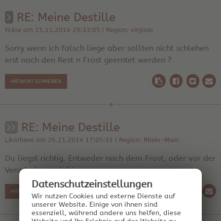
RE: Meine Destille
tickle am 15.11.2014 20:33:05 | Region: virginia
Sorry wenn ich falsch liege aber sollten nicht schlehen
erst nach den Rest n Frost geerntet werden ?
ANTWORT SCHREIBEN
RE: Meine Destille
Likörhexe am 26.11.2014 17:05:31 | Region: Rhein-Main
Du liegst richtig. Entweder nach dem Frost, oder vor der
Verarbeitung einfrieren.
Datenschutz­einstellungen
ANTWORT SCHREIBEN
Wir nutzen Cookies und externe Dienste auf
unserer Website. Einige von ihnen sind
essenziell, während andere uns helfen, diese