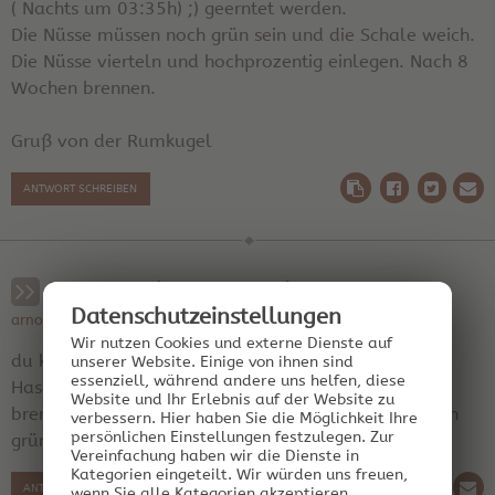
( Nachts um 03:35h) ;) geerntet werden.
Die Nüsse müssen noch grün sein und die Schale weich.
Die Nüsse vierteln und hochprozentig einlegen. Nach 8
Wochen brennen.
Gruß von der Rumkugel
ANTWORT SCHREIBEN
RE: Haselnuss - Geist.
Datenschutz­einstellungen
arnold schuster am 13.09.2013 08:10:45 | Region: hinten links
Wir nutzen Cookies und externe Dienste auf
du kannst auch die etwas in alkohol eingeweichten
unserer Website. Einige von ihnen sind
essenziell, während andere uns helfen, diese
Haselnüsse aus dem Supermarkt direkt als Geit
Website und Ihr Erlebnis auf der Website zu
brennen, funktioniert auch. Aber die Variante mit den
verbessern.
Hier haben Sie die Möglichkeit Ihre
persönlichen Einstellungen festzulegen.
Zur
grünen Nüssen ist wahrscheinlich aromatischer
Vereinfachung haben wir die Dienste in
Kategorien eingeteilt. Wir würden uns freuen,
ANTWORT SCHREIBEN
wenn Sie alle Kategorien akzeptieren.