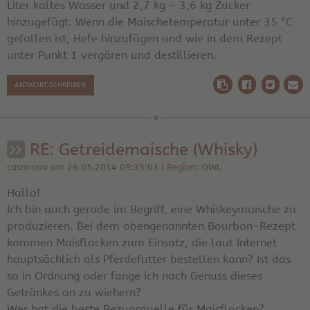
Liter kaltes Wasser und 2,7 kg – 3,6 kg Zucker
hinzugefügt. Wenn die Maischetemperatur unter 35 °C
gefallen ist, Hefe hinzufügen und wie in dem Rezept
unter Punkt 1 vergären und destillieren.
ANTWORT SCHREIBEN
RE: Getreidemaische (Whisky)
casanova am 26.05.2014 09:35:03 | Region: OWL
Hallo!
Ich bin auch gerade im Begriff, eine Whiskeymaische zu
produzieren. Bei dem obengenannten Bourbon-Rezept
kommen Maisflocken zum Einsatz, die laut Internet
hauptsächlich als Pferdefutter bestellen kann? Ist das
so in Ordnung oder fange ich nach Genuss dieses
Getränkes an zu wiehern?
Wer hat die beste Bezugsquelle für Maisflocken?