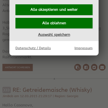
Alternative: Rye ohne Mais oder mit geringem Mais
Alle akzeptieren und
weiter
Anteil.
Habe z.B. schon
Alle ablehnen
3,5kg Roggen-Vollkornschrot + 1,5kg Malz und 3,5kg
Roggen-Vollkornschrot + 500g Maisgries + 1kg Malz
Auswahl speichern
gemacht. Jeweils für 15l Maische.
Datenschutz / Details
Impressum
Das Getreide bekommt man z.B. relativ günstig im
Raiffeisenmarkt.
ANTWORT SCHREIBEN
RE: Getreidemaische (Whisky)
JimBob am 12.03.2015 21:29:17 | Region: Georgia
Hallo Casanova,