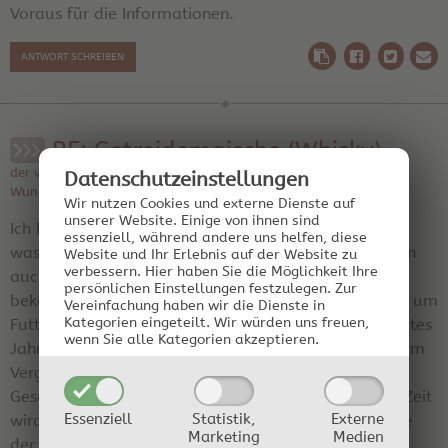
Voraus für die Informationen.
ANTWORT SCHREIBEN
RE: Getreidemaische (Whisky)
der verrückte Hutmacher am 27.05.2014 19:36:51 | Region:
Datenschutz­einstellungen
Wunderland
Wir nutzen Cookies und externe Dienste auf
unserer Website. Einige von ihnen sind
Ich habe Maisgries aus dem Supermarkt genommen,
essenziell, während andere uns helfen, diese
was natürlich nicht ganz billig ist. Bei Ebay kann man
Website und Ihr Erlebnis auf der Website zu
verbessern.
Hier haben Sie die Möglichkeit Ihre
auch größere Mengen Maismehl- oder Grieß
persönlichen Einstellungen festzulegen.
Zur
bekommen. Ich denke beim Pferdefutter wird es sich um
Vereinfachung haben wir die Dienste in
Kategorien eingeteilt. Wir würden uns freuen,
Futtermais handeln. Mit dem vom Feld habe ich letztes
wenn Sie alle Kategorien akzeptieren.
Jahr auch mal Moonshine gemacht, wobei ich findei m
Vergleich zum Maisgrieß aus Zuckermais ist der
Geschmack etwas kantiger und dominanter. Mit der Zeit
Essenziell
Statistik,
Externe
wird der zwar auch sweet and mellow aber ich finde
Marketing
Medien
der etwas kantigere Grundgeschmackt bleibt.