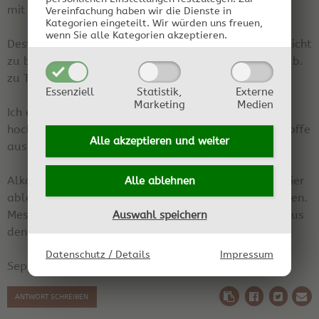
mit Aktivkohle länger gelagert wurde).
Vereinfachung haben wir die Dienste in
Kategorien eingeteilt. Wir würden uns freuen,
wenn Sie alle Kategorien akzeptieren.
Destilliertes Wasser um das Endergebnis möglichst nicht
zu beeinflussen, wenn Mineralien drin sind kann es z.b.
zu Trübungen kommen.
Essenziell
Statistik,
Externe
Marketing
Medien
Ich empfehle Dir für den Ansatz ein Glas weil
hochprozentiger Alkohol eventuell unerwünschte Stoffe
Alle akzeptieren und
weiter
aus dem Plastik lösen könnte.
Alkoholwert kannst Du entweder mit dem Rechner hier
Alle ablehnen
ableiten oder wirklich mit einem Messgerät bestimmen.
Messgerät ist besser weil der Alkohol auch Wasser aus
Auswahl speichern
den Früchten ziehen wird.
Datenschutz / Details
Impressum
Sepp
ANTWORT SCHREIBEN