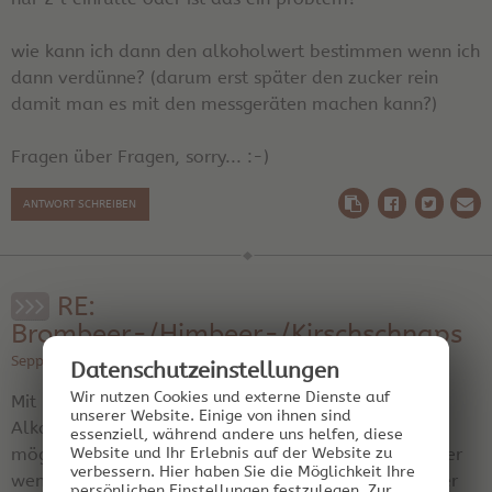
wie kann ich dann den alkoholwert bestimmen wenn ich
dann verdünne? (darum erst später den zucker rein
damit man es mit den messgeräten machen kann?)
Fragen über Fragen, sorry... :-)
ANTWORT SCHREIBEN
RE:
Brombeer-/Himbeer-/Kirschschnaps
Sepp am 15.07.2013 14:04:41 | Region: Oberösterreich
Datenschutz­einstellungen
Wir nutzen Cookies und externe Dienste auf
Mit neutralem Alkohol meine ich einfach möglichst
unserer Website. Einige von ihnen sind
Alkohol ohne Eigengeschmack(Weingeist oder ein
essenziell, während andere uns helfen, diese
möglichst neutraler Getreidebrand bzw. Vodka - oder
Website und Ihr Erlebnis auf der Website zu
verbessern.
Hier haben Sie die Möglichkeit Ihre
wenn selbstgemacht - Schnaps aus Zuckerwasser der
persönlichen Einstellungen festzulegen.
Zur