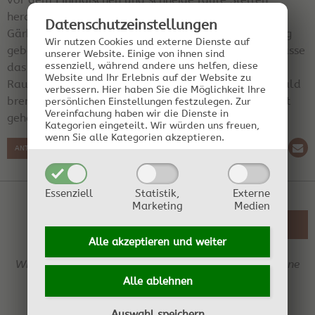
heraus. Einmaischen mit einer Quetsche und dann
Datenschutz­einstellungen
Gärhefe dazu (für Kernobst). Nach Beginn der Gärung
Wir nutzen Cookies und externe Dienste auf
gebe ich dann einen Säureschutz (Biogen M) dazu, lasse
unserer Website. Einige von ihnen sind
essenziell, während andere uns helfen, diese
das dannca 3 Wochen vergären (nicht zu kalte
Website und Ihr Erlebnis auf der Website zu
Raumtemperatur). Bei abklingender Gärung dann bald
verbessern.
Hier haben Sie die Möglichkeit Ihre
brennen.Habe eigentlich immer super Ergebnis damit
persönlichen Einstellungen festzulegen.
Zur
Vereinfachung haben wir die Dienste in
gehabt. Gutes Gelingen
Kategorien eingeteilt. Wir würden uns freuen,
wenn Sie alle Kategorien akzeptieren.
ANTWORT SCHREIBEN
Essenziell
Statistik,
Externe
Marketing
Medien
ZURÜCK ZUR ÜBERSICHT
Alle akzeptieren und
weiter
Wir behalten uns das Recht vor, jederzeit Einträge ohne
Angabe von Gründen zu löschen.
Alle ablehnen
Auswahl speichern