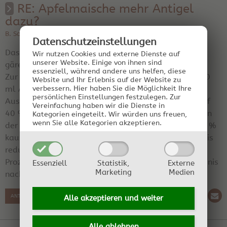
RE: Apfelmaische mehr Antigel
dazu?
B. Soffen am 14.08.2025 15:08:28 | Region: Kneipe
Datenschutz­einstellungen
Das Antigel sollte reichen. Lass es noch eine Weile
Wir nutzen Cookies und externe Dienste auf
unserer Website. Einige von ihnen sind
gären.
essenziell, während andere uns helfen, diese
Zur Ausbeute: 1 l Maische mit 20 % enthält also 200
Website und Ihr Erlebnis auf der Website zu
ml Alkohol. Beim Destillieren hast du grob 2/3
verbessern.
Hier haben Sie die Möglichkeit Ihre
persönlichen Einstellungen festzulegen.
Zur
Ausbeute, also etwa 130 ml. Diese verdünnst du auf
Vereinfachung haben wir die Dienste in
40 %, im Ergebnis also etwa 320 ml Apfelschnaps. In
Kategorien eingeteilt. Wir würden uns freuen,
wenn Sie alle Kategorien akzeptieren.
der Praxis wirst du aber einen Alkoholgehalt von 20 %
kaum erreichen, rechne besser mit 15 %. Das Ergebnis
reduziert sich dann auf 240 ml Apfelschnaps. Der
Prozess hat aber viele Stellschrauben, die das Ergebnis
Essenziell
Statistik,
Externe
Marketing
Medien
nach oben oder unten bringen können.
ANTWORT SCHREIBEN
Alle akzeptieren und
weiter
Alle ablehnen