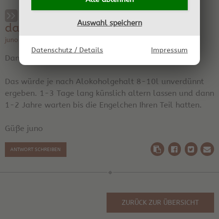
RE: Apfelmaische mehr Antigel
Auswahl speichern
dazu?
juno am 15.08.2025 10:04:12 | Region: hihi
Datenschutz / Details
Impressum
Danke.
Das würde je nach Alokoholgehalt 8-10l unverdünnt
ergeben. 1-3 Tage lang künslich altern lassen und dann
1-2 Jahre warten bis die Engelchen Ihren Teil hatten.
Güße juno
ANTWORT SCHREIBEN
ZURÜCK ZUR ÜBERSICHT