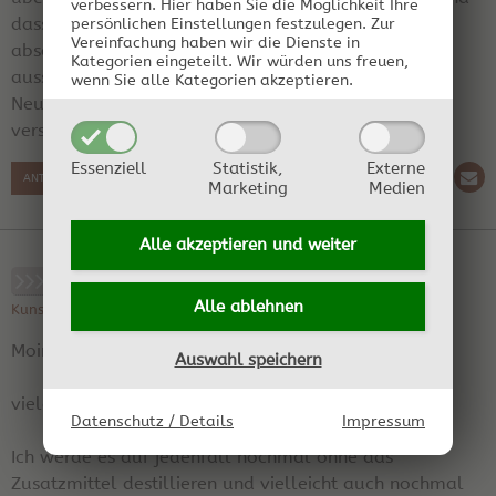
verbessern.
Hier haben Sie die Möglichkeit Ihre
dass die Quittenfarbe leicht flüchtig sein soll, ist
persönlichen Einstellungen festzulegen.
Zur
Vereinfachung haben wir die Dienste in
absoluter Unsinn. Auch wenn Du es als Ursache
Kategorien eingeteilt. Wir würden uns freuen,
ausschließt, solltest Du trotzdem - nur so aus
wenn Sie alle Kategorien akzeptieren.
Neugierde - es einmal komplett ohne dem Mittel
versuchen.
Essenziell
Statistik,
Externe
ANTWORT SCHREIBEN
Marketing
Medien
Alle akzeptieren und
weiter
RE: Gelbstich im Quittenbrand
Alle ablehnen
Kunstblume01 am 14.02.2024 06:26:15 | Region: Deutschland
Moin Toni,
Auswahl speichern
vielen Dank für Deine Antwort.
Datenschutz / Details
Impressum
Ich werde es auf jedenfall nochmal ohne das
Zusatzmittel destillieren und vielleicht auch nochmal