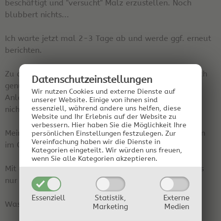
beschäftigt und "versucht" Malz erzustellen. Noch
blubbert nichts...
Ich warte jetzt mal 2-3 Tage ab und werde ggf. erneut
berichten.
Zu den Rastzeiten/Temperaturen findet maneigentlich
Datenschutz­einstellungen
genug im Buch ansonsten gibts im Netz auch viele
Wir nutzen Cookies und externe Dienste auf
Anleitungen. Wie gut diese sind weiß ich allerdings
unserer Website. Einige von ihnen sind
essenziell, während andere uns helfen, diese
nicht.
Website und Ihr Erlebnis auf der Website zu
verbessern.
Hier haben Sie die Möglichkeit Ihre
Mein Rezept war 1kg Weizen keimen lassen und dann
persönlichen Einstellungen festzulegen.
Zur
Vereinfachung haben wir die Dienste in
im Ofen locker 3Stunden bei 50 Grad "rösten".
Kategorien eingeteilt. Wir würden uns freuen,
wenn Sie alle Kategorien akzeptieren.
Mit dem Mais hab ich es genauso gemacht allerdings
nur 1/2kg.
Essenziell
Statistik,
Externe
Wasser/Turbohefe dazu und halt stehen lassen.
Marketing
Medien