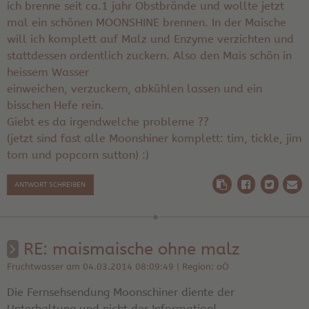
ich brenne seit ca.1 jahr Obstbrände und wollte jetzt
mal ein schönen MOONSHINE brennen. In der Maische
will ich komplett auf Malz und Enzyme verzichten und
stattdessen ordentlich zuckern. Also den Mais schön in
heissem Wasser
einweichen, verzuckern, abkühlen lassen und ein
bisschen Hefe rein.
Giebt es da irgendwelche probleme ??
(jetzt sind fast alle Moonshiner komplett: tim, tickle, jim
tom und popcorn sutton) :)
ANTWORT SCHREIBEN
RE: maismaische ohne malz
Fruchtwasser am 04.03.2014 08:09:49 | Region: oÖ
Die Fernsehsendung Moonschiner diente der
Unterhaltung und nicht der Information!