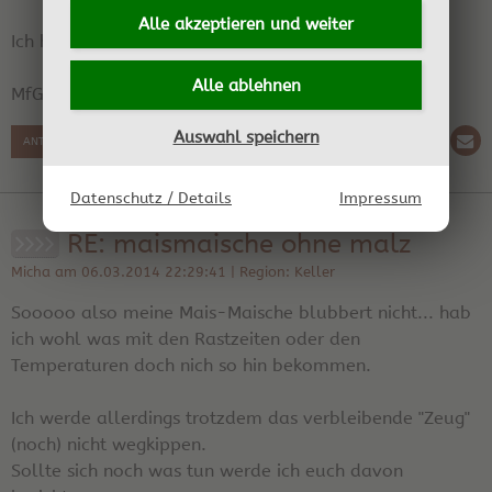
Alle akzeptieren und
weiter
Ich hoffe das hilft vielleicht.
Alle ablehnen
MfG Micha
Auswahl speichern
ANTWORT SCHREIBEN
Datenschutz / Details
Impressum
RE: maismaische ohne malz
Micha am 06.03.2014 22:29:41 | Region: Keller
Sooooo also meine Mais-Maische blubbert nicht... hab
ich wohl was mit den Rastzeiten oder den
Temperaturen doch nich so hin bekommen.
Ich werde allerdings trotzdem das verbleibende "Zeug"
(noch) nicht wegkippen.
Sollte sich noch was tun werde ich euch davon