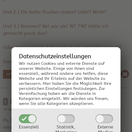
Und 2.) Die hafer flocken rõsten? Oder? Nicht?
Und 3.) Brennen? Bei wie viel %? 7%? Hãtte ich
gemacht passt das?
Oder ganz anderes hat jemand ein erprobtes rezept?
Datenschutz­einstellungen
Danke euch schon mal im voraus
Wir nutzen Cookies und externe Dienste auf
unserer Website. Einige von ihnen sind
essenziell, während andere uns helfen, diese
ANTWORT SCHREIBEN
Website und Ihr Erlebnis auf der Website zu
verbessern.
Hier haben Sie die Möglichkeit Ihre
persönlichen Einstellungen festzulegen.
Zur
Vereinfachung haben wir die Dienste in
Kategorien eingeteilt. Wir würden uns freuen,
RE: Whisky (bourban)
wenn Sie alle Kategorien akzeptieren.
Jd am 31.05.2026 14:19:19 | Region: Spanien
Ps. Und noch ne weitere frage hat jemals jemand
Essenziell
Statistik,
Externe
versucht hier statt rotwein fùr die holz chips