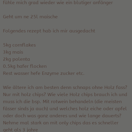
fùhle mich grad wieder wie ein blutiger anfãnger
Geht um ne 25l maische
Folgendes rezept hab ich mir ausgedacht
5kg cornflakes
3kg mais
2kg polenta
0.5kg hafer flocken
Rest wasser hefe Enzyme zucker etc.
Wie ãltere ich am besten denn schnaps ohne Holz fass?
Nur mit holz chips? Wie viele Holz chips brauch ich und
muss ich die bsp. Mit rotwein behandeln (die meisten
fãsser sinds ja auch) und welches holz eiche oder apfel
oder doch was ganz anderes und wie lange dauerts?
Nehme mal stark an mit only chips das es schneller
geht als 3 jahre